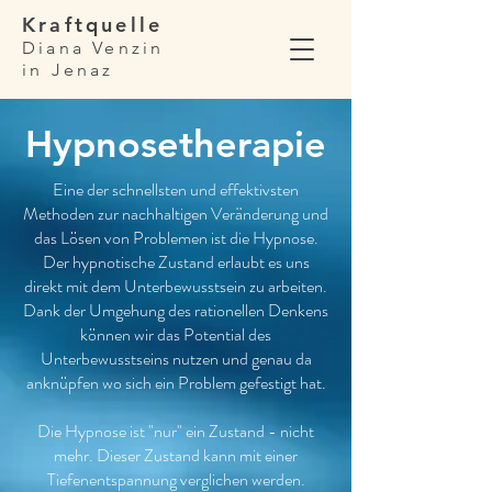
Kraftquelle
Diana Venzin
in Jenaz
Hypnosetherapie
Eine der schnellsten und effektivsten
Methoden zur nachhaltigen Veränderung und
das Lösen von Problemen ist die Hypnose.
Der hypnotische Zustand erlaubt es uns
direkt mit dem Unterbewusstsein zu arbeiten.
Dank der Umgehung des rationellen Denkens
können wir das Potential des
Unterbewusstseins nutzen und genau da
anknüpfen wo sich ein Problem gefestigt hat.
Die Hypnose ist "nur" ein Zustand - nicht
mehr. Dieser Zustand kann mit einer
Tiefenentspannung verglichen werden.