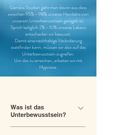
Gemäss Studien geht man davon aus dass
zwischen 95% - 98% unseres Handelns von
unserem Unterbewusstsein geregelt ist.
Sprich lediglich 2% - 10% unseres Lebens
entscheiden wir bewusst.
Damit eine nachhaltige Veränderung
stattfinden kann, müssen wir also auf das
Unterbewusstsein zugreifen.
Um das zu erreichen, arbeiten wir mit
Hypnose.
General
Was ist das
Unterbewusstsein?
Wir gehen davon aus, dass jedes