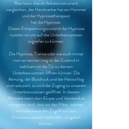
Man kann dies als Arbeitsinstrument
vergleichen, der Handwerker hat ein Hammer
und der Hypnosetherapeut
hat die Hypnose.
Diesen Entspannungszustand der Hypnose
nutzten wir um auf das Unterbewusstsein
zugreifen zu können.
Die Hypnose, Trance oder wie auch immer
man es nennen mag ist der Zustand in
welchem wir die Tür zu deinem
Unterbewusstsein öffnen können. Die
Atmung, der Blutdruck und der Herzschlag
sind reduziert, so wird der Zugang zu unserem
Unterbewusstsein geöffnet. In diesem
Moment wenn dein Körper und Verstand so
entspannt sind, dass wir den Filter, welcher
normalerweise den Zugriff auf dein
Unterbewusstsein verhindert, umgehen
können.